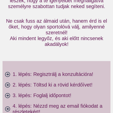
leszek, hogy a te igényeidet meghallgatva
személyre szabottan tudjak neked segíteni.
Ne csak fuss az álmaid után, hanem érd is el
őket, hogy olyan sportolóvá válj, amilyenné
szeretnél!
Aki mindent legyőz, és aki előtt nincsenek
akadályok!
1. lépés: Regisztrálj a konzultációra!
2. lépés: Töltsd ki a rövid kérdőívet!
3. lépés: Foglalj időpontot!
4. lépés: Nézzd meg az email fiókodat a
részletekért!