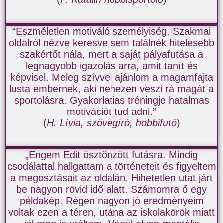
“Eszméletlen motiváló személyiség. Szakmai
oldalról nézve keresve sem találnék hitelesebb
szakértőt nála, mert a saját pályafutása a
legnagyobb igazolás arra, amit tanít és
képvisel. Meleg szívvel ajánlom a magamfajta
lusta embernek, aki nehezen veszi rá magát a
sportolásra. Gyakorlatias tréningje hatalmas
motivációt tud adni.”
(
H. Lívia, szövegíró, hobbifutó
)
„Engem Edit ösztönzött futásra. Mindig
csodálattal hallgattam a történeteit és figyeltem
a megosztásait az oldalán. Hihetetlen utat járt
be nagyon rövid idő alatt. Számomra ő egy
példakép. Régen nagyon jó eredményeim
voltak ezen a téren, utána az iskolakörök miatt