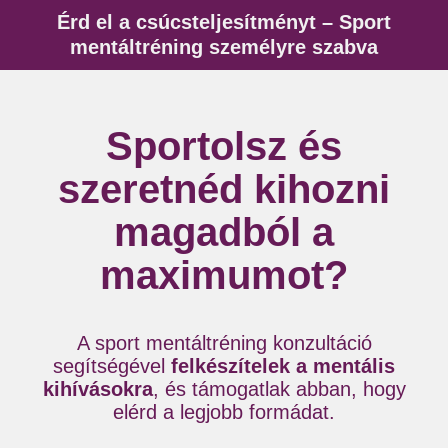
Érd el a csúcsteljesítményt – Sport
mentáltréning személyre szabva
Sportolsz és
szeretnéd kihozni
magadból a
maximumot?
A sport mentáltréning konzultáció
segítségével
felkészítelek a mentális
kihívásokra
, és támogatlak abban, hogy
elérd a legjobb formádat.