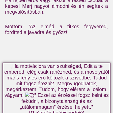
Ha fejben erős vagy, akkor a tested csodákra
képes! Merj nagyot álmodni és én segítek a
megvalósításban.
Mottóm: ‘Az elméd a titkos fegyvered,
fordítsd a javadra és győzz!’
„Ha motivációra van szükséged, Edit a te
embered, elég csak ránézned, és a mosolyától
máris fény és erő költözik a szívedbe. Tudod
mit fogsz érezni? „Megnyugodhatok,
megérkeztem. Tudom, hogy elérem a célom,
vágyam!
” Ezzel az érzéssel fogsz kelni és
feküdni, a bizonytalanság és az
„utálommagam” érzései helyett.”
(
P. Katalin hobbisportoló
)