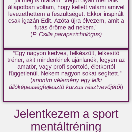
jól meg is utáltam. Végül olyan mentális
állapotban voltam, hogy kellett valami amivel
levezethettem a feszültséget. Ekkor inspirált
csak igazán Edit. Azóta újra élvezem, amit a
futás öröme ad nekem.”
(
P. Csilla parapszichológus)
“Egy nagyon kedves, felkészült, lelkesítő
tréner, akit mindenkinek ajánlanék, legyen az
amatör, vagy profi sportoló, életkortól
függetlenül. Nekem nagyon sokat segített.”
(
anoním vélemény egy lelki
állóképességfejlesztő kurzus résztvevőjétől
)
Jelentkezem a sport
mentáltréning