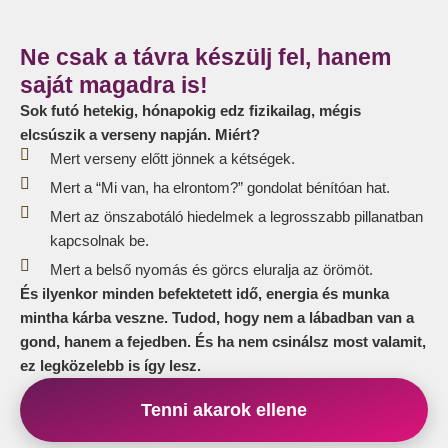
Ne csak a távra készülj fel, hanem
saját magadra is!
Sok futó hetekig, hónapokig edz fizikailag, mégis
elcsúszik a verseny napján. Miért?
Mert verseny előtt jönnek a kétségek.
Mert a “Mi van, ha elrontom?” gondolat bénítóan hat.
Mert az önszabotáló hiedelmek a legrosszabb pillanatban
kapcsolnak be.
Mert a belső nyomás és görcs eluralja az örömöt.
És ilyenkor minden befektetett idő, energia és munka
mintha kárba veszne. Tudod, hogy nem a lábadban van a
gond, hanem a fejedben. És ha nem csinálsz most valamit,
ez legközelebb is így lesz.
Tenni akarok ellene