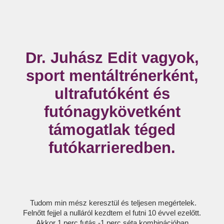
Dr. Juhász Edit vagyok,
sport mentáltrénerként,
ultrafutóként és
futónagykövetként
támogatlak téged
futókarrieredben.
Tudom min mész keresztül és teljesen megértelek.
Felnőtt fejjel a nulláról kezdtem el futni 10 évvel ezelőtt.
Akkor 1 perc futás -1 perc séta kombinációban