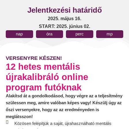
Jelentkezési határidő
2025. május 16.
START: 2025. június 02.
nap
óra
perc
mp
VERSENYRE KÉSZEN!
12 hetes mentális
újrakalibráló online
program futóknak
Alakítsd át a gondolkodásod, hogy végre az a teljesítmény
szülessen meg, amire valóban képes vagy! Készülj úgy az
őszi versenyekre, hogy az az eredményeden is
meglátsszon!
Közösen felépítjük a saját, újrahasználható mentális