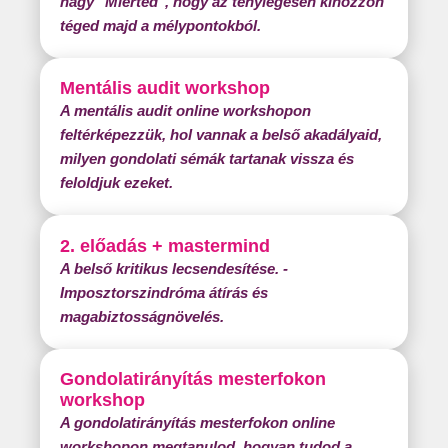
nagy "Miérted", hogy az ténylegesen kihozzon
téged majd a mélypontokból.
Mentális audit workshop
A mentális audit online workshopon
feltérképezzük, hol vannak a belső akadályaid,
milyen gondolati sémák tartanak vissza és
feloldjuk ezeket.
+ mastermind
2. előadás
A belső kritikus lecsendesítése. -
Imposztorszindróma átírás és
magabiztosságnövelés.
Gondolatirányítás mesterfokon
workshop
A gondolatirányítás mesterfokon online
workshopon megtanulod, hogyan tudod a