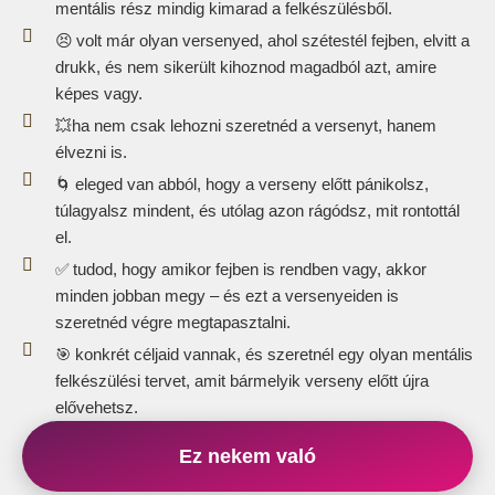
mentális rész mindig kimarad a felkészülésből.
😣 volt már olyan versenyed, ahol szétestél fejben, elvitt a
drukk, és nem sikerült kihoznod magadból azt, amire
képes vagy.
💥ha nem csak lehozni szeretnéd a versenyt, hanem
élvezni is.
🌀 eleged van abból, hogy a verseny előtt pánikolsz,
túlagyalsz mindent, és utólag azon rágódsz, mit rontottál
el.
✅ tudod, hogy amikor fejben is rendben vagy, akkor
minden jobban megy – és ezt a versenyeiden is
szeretnéd végre megtapasztalni.
🎯 konkrét céljaid vannak, és szeretnél egy olyan mentális
felkészülési tervet, amit bármelyik verseny előtt újra
elővehetsz.
Ez nekem való