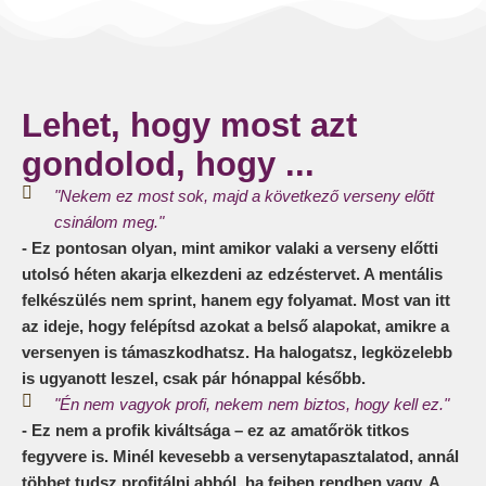
Lehet, hogy most azt
gondolod, hogy ...
"Nekem ez most sok, majd a következő verseny előtt
csinálom meg."
- Ez pontosan olyan, mint amikor valaki a verseny előtti
utolsó héten akarja elkezdeni az edzéstervet. A mentális
felkészülés nem sprint, hanem egy folyamat. Most van itt
az ideje, hogy felépítsd azokat a belső alapokat, amikre a
versenyen is támaszkodhatsz. Ha halogatsz, legközelebb
is ugyanott leszel, csak pár hónappal később.
"Én nem vagyok profi, nekem nem biztos, hogy kell ez."
- Ez nem a profik kiváltsága – ez az amatőrök titkos
fegyvere is. Minél kevesebb a versenytapasztalatod, annál
többet tudsz profitálni abból, ha fejben rendben vagy. A