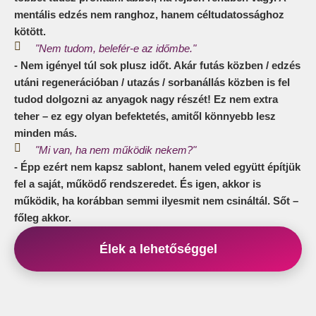
mentális edzés nem ranghoz, hanem céltudatossághoz
kötött.
"Nem tudom, belefér-e az időmbe."
- Nem igényel túl sok plusz időt. Akár futás közben / edzés
utáni regenerációban / utazás / sorbanállás közben is fel
tudod dolgozni az anyagok nagy részét! Ez nem extra
teher – ez egy olyan befektetés, amitől könnyebb lesz
minden más.
"Mi van, ha nem működik nekem?"
- Épp ezért nem kapsz sablont, hanem veled együtt építjük
fel a saját, működő rendszeredet. És igen, akkor is
működik, ha korábban semmi ilyesmit nem csináltál. Sőt –
főleg akkor.
Élek a lehetőséggel