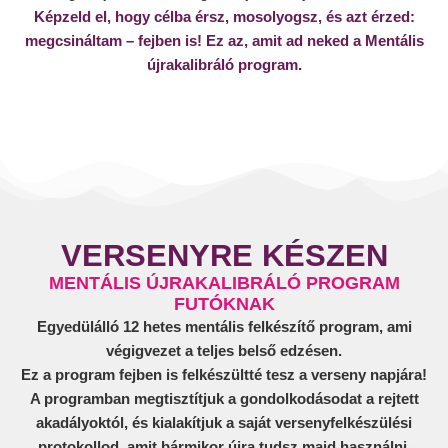
Képzeld el, hogy célba érsz, mosolyogsz, és azt érzed:
megcsináltam – fejben is! Ez az, amit ad neked a Mentális
újrakalibráló program.
VERSENYRE KÉSZEN
MENTÁLIS ÚJRAKALIBRÁLÓ PROGRAM
FUTÓKNAK
Egyedülálló 12 hetes mentális felkészítő program, ami
végigvezet a teljes belső edzésen.
Ez a program fejben is felkészültté tesz a verseny napjára!
A programban megtisztítjuk a gondolkodásodat a rejtett
akadályoktól, és kialakítjuk a saját versenyfelkészülési
protokollod, amit bármikor újra tudsz majd használni.