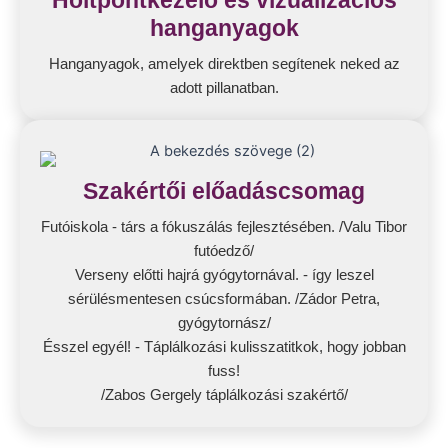
Holtpontkezelő és vizualizációs
hanganyagok
Hanganyagok, amelyek direktben segítenek neked az
adott pillanatban.
Szakértői előadáscsomag
Futóiskola - társ a fókuszálás fejlesztésében. /Valu Tibor
futóedző/
Verseny előtti hajrá gyógytornával. - így leszel
sérülésmentesen csúcsformában. /Zádor Petra,
gyógytornász/
Ésszel egyél! - Táplálkozási kulisszatitkok, hogy jobban
fuss!
/Zabos Gergely táplálkozási szakértő/