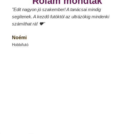
Rólam mondták
"Edit nagyon jó szakember! A tanácsai mindig
"Edit 
segítenek. A kezdő futóktól az ultrázókig mindenki
energ
számíthat rá! ❤"
minig 
szívb
Noémi
Tamá
Hobbifutó
Hobbif