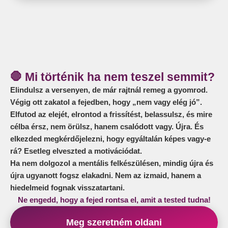
🛑 Mi történik ha nem teszel semmit?
Elindulsz a versenyen, de már rajtnál remeg a gyomrod.
Végig ott zakatol a fejedben, hogy „nem vagy elég jó”.
Elfutod az elejét, elrontod a frissítést, belassulsz, és mire
célba érsz, nem örülsz, hanem csalódott vagy. Újra. És
elkezded megkérdőjelezni, hogy egyáltalán képes vagy-e
rá? Esetleg elveszted a motivációdat.
Ha nem dolgozol a mentális felkészülésen, mindig újra és
újra ugyanott fogsz elakadni. Nem az izmaid, hanem a
hiedelmeid fognak visszatartani.
Ne engedd, hogy a fejed rontsa el, amit a tested tudna!
Meg szeretném oldani