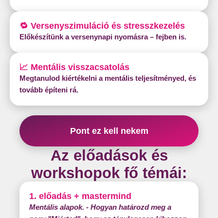
🔁 Versenyszimuláció és stresszkezelés
Előkészítünk a versenynapi nyomásra – fejben is.
📈 Mentális visszacsatolás
Megtanulod kiértékelni a mentális teljesítményed, és
tovább építeni rá.
Pont ez kell nekem
Az előadások és
workshopok fő témái:
1. előadás + mastermind
Mentális alapok. - Hogyan határozd meg a