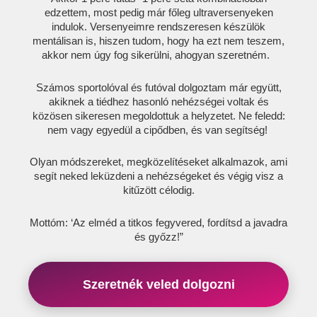
edzettem, most pedig már főleg ultraversenyeken
indulok. Versenyeimre rendszeresen készülök
mentálisan is, hiszen tudom, hogy ha ezt nem teszem,
akkor nem úgy fog sikerülni, ahogyan szeretném.
Számos sportolóval és futóval dolgoztam már együtt,
akiknek a tiédhez hasonló nehézségei voltak és
közösen sikeresen megoldottuk a helyzetet. Ne feledd:
nem vagy egyedül a cipődben, és van segítség!
Olyan módszereket, megközelítéseket alkalmazok, ami
segít neked leküzdeni a nehézségeket és végig visz a
kitűzött célodig.
Mottóm: ‘Az elméd a titkos fegyvered, fordítsd a javadra
és győzz!”
Szeretnék veled dolgozni