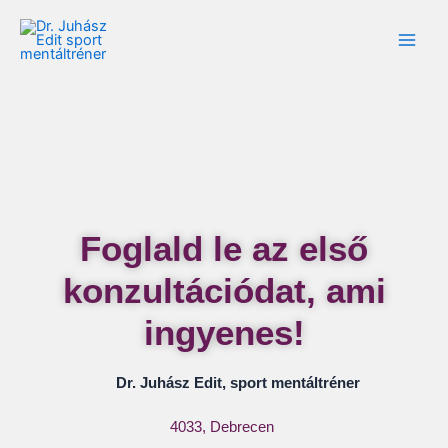
Skip
Main
to
Men
content
Foglald le az első
konzultációdat, ami
ingyenes!
Dr. Juhász Edit, sport mentáltréner
4033, Debrecen